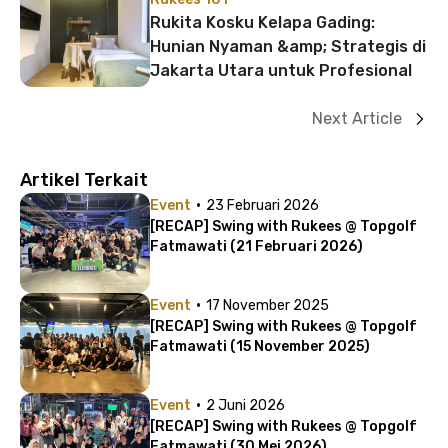
Rukita Kosku Kelapa Gading:
Hunian Nyaman &amp; Strategis di
Jakarta Utara untuk Profesional
Next Article
Artikel Terkait
·
Event
23 Februari 2026
[RECAP] Swing with Rukees @ Topgolf
Fatmawati (21 Februari 2026)
·
Event
17 November 2025
[RECAP] Swing with Rukees @ Topgolf
Fatmawati (15 November 2025)
·
Event
2 Juni 2026
[RECAP] Swing with Rukees @ Topgolf
Fatmawati (30 Mei 2026)