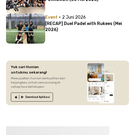
·
Event
2 Juni 2026
[RECAP] Duel Padel with Rukees (Mei
2026)
Yuk cari Hunian
untukmu sekarang!
Mewujudkan hunian berkualitas dan
terjangkau untuk semua orang di
setiap fase kehidupan.
Download
Aplikasi