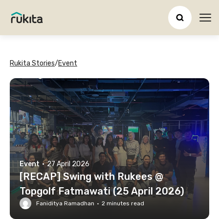
Ope
Rukita Stories
/
Event
Event
·
27 April 2026
[RECAP] Swing with Rukees @
Topgolf Fatmawati (25 April 2026)
Faniditya Ramadhan
·
2
minutes read