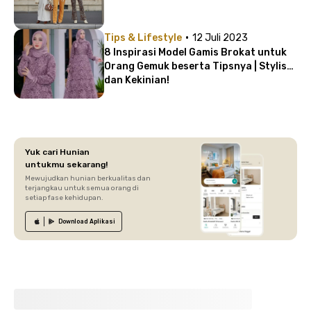
·
Tips & Lifestyle
12 Juli 2023
8 Inspirasi Model Gamis Brokat untuk
Orang Gemuk beserta Tipsnya | Stylish
dan Kekinian!
Yuk cari Hunian
untukmu sekarang!
Mewujudkan hunian berkualitas dan
terjangkau untuk semua orang di
setiap fase kehidupan.
Download
Aplikasi