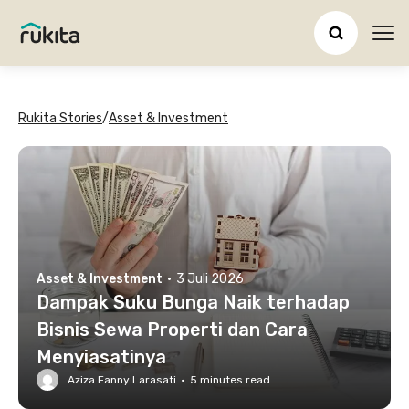
Ope
Rukita Stories
/
Asset & Investment
Asset & Investment
·
3 Juli 2026
Dampak Suku Bunga Naik terhadap
Bisnis Sewa Properti dan Cara
Menyiasatinya
Aziza Fanny Larasati
·
5
minutes read