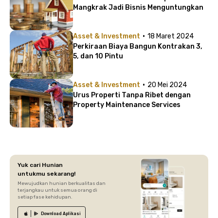
Mangkrak Jadi Bisnis Menguntungkan
·
Asset & Investment
18 Maret 2024
Perkiraan Biaya Bangun Kontrakan 3,
5, dan 10 Pintu
·
Asset & Investment
20 Mei 2024
Urus Properti Tanpa Ribet dengan
Property Maintenance Services
Yuk cari Hunian
untukmu sekarang!
Mewujudkan hunian berkualitas dan
terjangkau untuk semua orang di
setiap fase kehidupan.
Download
Aplikasi