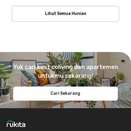
Lihat Semua Hunian
Footer
Yuk cari kost coliving dan apartemen
untukmu sekarang!
Cari Sekarang