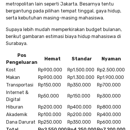
metropolitan lain seperti Jakarta. Besarnya tentu
bergantung pada pilihan tempat tinggal, gaya hidup,
serta kebutuhan masing-masing mahasiswa.
Supaya lebih mudah memperkirakan budget bulanan,
berikut gambaran estimasi biaya hidup mahasiswa di
Surabaya.
Pos
Hemat
Standar
Nyaman
Pengeluaran
Kost
Rp900.000
Rp1.500.000
Rp2.500.000
Makan
Rp900.000
Rp1.300.000
Rp1.900.000
Transportasi
Rp150.000
Rp350.000
Rp700.000
Internet &
Rp50.000
Rp150.000
Rp300.000
Digital
Hiburan
Rp200.000
Rp400.000
Rp800.000
Akademik
Rp100.000
Rp200.000
Rp400.000
Dana Darurat
Rp250.000
Rp350.000
Rp600.000
Total
Rp2.550.000
Rp4.250.000
Rp7.200.000