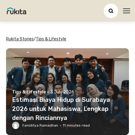
Ope
Rukita Stories
/
Tips & Lifestyle
Tips & Lifestyle
·
3 July 2026
Estimasi Biaya Hidup di Surabaya
2026 untuk Mahasiswa, Lengkap
dengan Rinciannya
Faniditya Ramadhan
·
11
minutes read