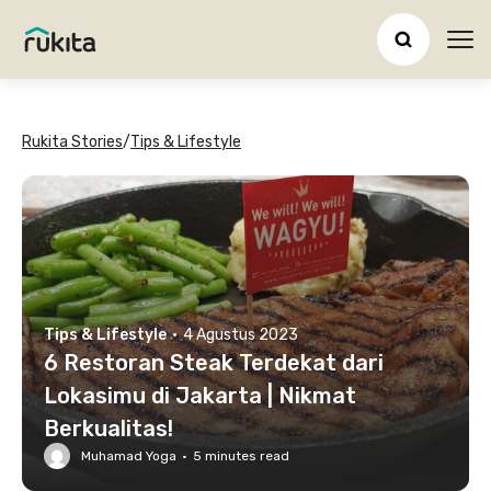
Ope
Rukita Stories
/
Tips & Lifestyle
Tips & Lifestyle
·
4 Agustus 2023
6 Restoran Steak Terdekat dari
Lokasimu di Jakarta | Nikmat
Berkualitas!
Muhamad Yoga
·
5
minutes read