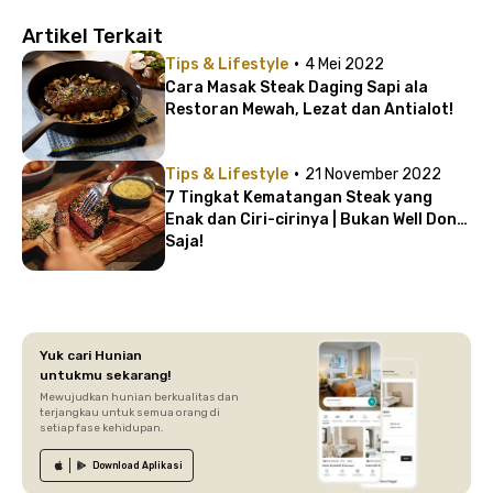
Artikel Terkait
·
Tips & Lifestyle
4 Mei 2022
Cara Masak Steak Daging Sapi ala
Restoran Mewah, Lezat dan Antialot!
·
Tips & Lifestyle
21 November 2022
7 Tingkat Kematangan Steak yang
Enak dan Ciri-cirinya | Bukan Well Done
Saja!
Yuk cari Hunian
untukmu sekarang!
Mewujudkan hunian berkualitas dan
terjangkau untuk semua orang di
setiap fase kehidupan.
Download
Aplikasi