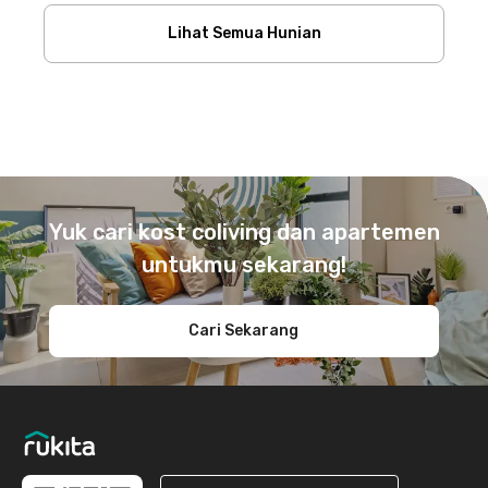
Lihat Semua Hunian
Footer
Yuk cari kost coliving dan apartemen
untukmu sekarang!
Cari Sekarang