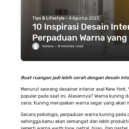
Tips & Lifestyle
·
4 Agustus 2023
10 Inspirasi Desain Int
Perpaduan Warna yang F
Yuliana
·
8
minutes read
Buat ruangan jadi lebih cerah dengan desain inte
Menurut seorang desainer interior asal New York
populer pada saat ini. Alasannya? Warna kuning 
ceria. Kuning merupakan warna segar yang akan 
Secara psikologis, perpaduan warna kuning pada 
sehingga kamu akan semangat dan lebih produkti
seperti warna
earth tone
, netral, hijau, dan past