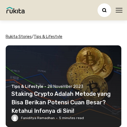
Ope
Rukita Stories
/
Tips & Lifestyle
Tips & Lifestyle
·
28 November 2023
Staking Crypto Adalah Metode yang
Bisa Berikan Potensi Cuan Besar?
Ketahui Infonya di Sini!
Faniditya Ramadhan
·
5
minutes read