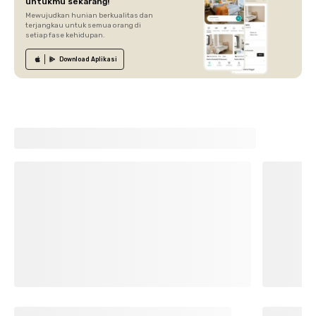
untukmu sekarang!
Mewujudkan hunian berkualitas dan
terjangkau untuk semua orang di
setiap fase kehidupan.
Download
Aplikasi