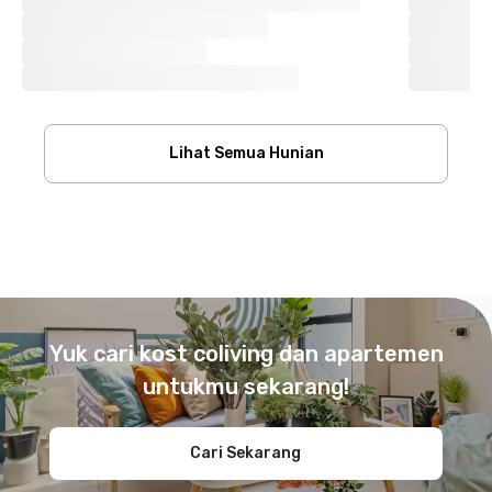
Lihat Semua Hunian
Footer
Yuk cari kost coliving dan apartemen
untukmu sekarang!
Cari Sekarang