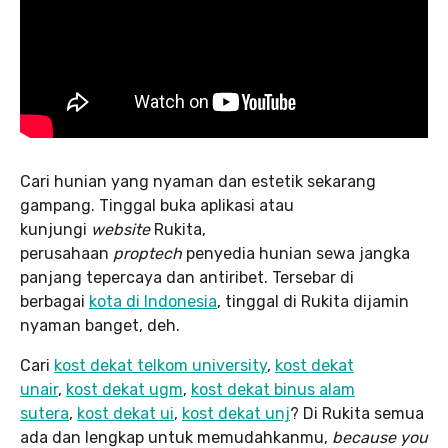
Cari hunian yang nyaman dan estetik sekarang
gampang. Tinggal buka aplikasi atau
kunjungi
website
Rukita,
perusahaan
proptech
penyedia hunian sewa jangka
panjang tepercaya dan antiribet. Tersebar di
berbagai
kota di Indonesia
, tinggal di Rukita dijamin
nyaman banget, deh.
Cari
kost dekat telkom university
,
kost dekat
unair
,
kost dekat ugm
,
kost dekat binus alam
sutera
,
kost dekat ui
,
kost dekat unj
? Di Rukita semua
ada dan lengkap untuk memudahkanmu,
because you