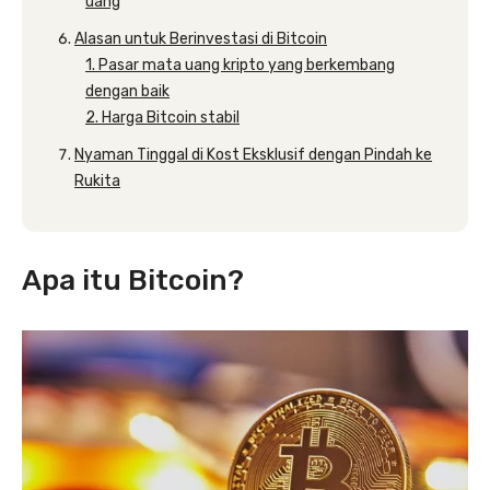
uang
Alasan untuk Berinvestasi di Bitcoin
1. Pasar mata uang kripto yang berkembang
dengan baik
2. Harga Bitcoin stabil
Nyaman Tinggal di Kost Eksklusif dengan Pindah ke
Rukita
Apa itu Bitcoin?