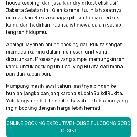
house keeping, dan jasa laundry di kost eksklusif
Jakarta Selatan ini. Oleh karena itu, inilah saatnya
menjadikan Rukita sebagai pilihan hunian terbaik
kamu dan hadirkan nuansa istimewa dalam setiap
langkah hidupmu.
Apalagi, layanan online booking dari Rukita sangat
memudahkanmu dalam memesan unit yang
dibutuhkan. Prosesnya yang simpel memungkinkan
kamu untuk booking unit coliving Rukita dari mana
pun dan kapan pun.
Mumpung masih awal tahun, saatnya pindah ke
hunian jangka panjang karena #LebihBaikdiRukita.
Yuk, langsung klik tombol di bawah untuk kamu yang
ingin booking dengan harga lebih hemat!
ONLINE BOOKING EXECUTIVE HOUSE TULODONG SCBD
DI SINI