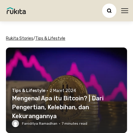
Ope
Rukita Stories
/
Tips & Lifestyle
Tips & Lifestyle
·
2 Maret 2024
Mengenal Apa itu Bitcoin? | Dari
Pengertian, Kelebihan, dan
Kekurangannya
Faniditya Ramadhan
·
7
minutes read