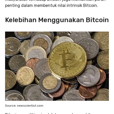
penting dalam membentuk nilai intrinsik Bitcoin.
Kelebihan Menggunakan Bitcoin
Source: newscientist.com