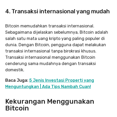
4. Transaksi internasional yang mudah
Bitcoin memudahkan transaksi internasional.
Sebagaimana dijelaskan sebelumnya, Bitcoin adalah
salah satu mata uang kripto yang paling populer di
dunia. Dengan Bitcoin, pengguna dapat melakukan
transaksi internasional tanpa birokrasi khusus.
Transaksi internasional menggunakan Bitcoin
cenderung sama mudahnya dengan transaksi
domestik.
Baca Juga:
5 Jenis Investasi Properti yang
Menguntungkan | Ada Tips Nambah Cuan!
Kekurangan Menggunakan
Bitcoin