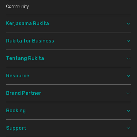
Community
Kerjasama Rukita
Rukita for Business
Tentang Rukita
Resource
Brand Partner
Booking
Support