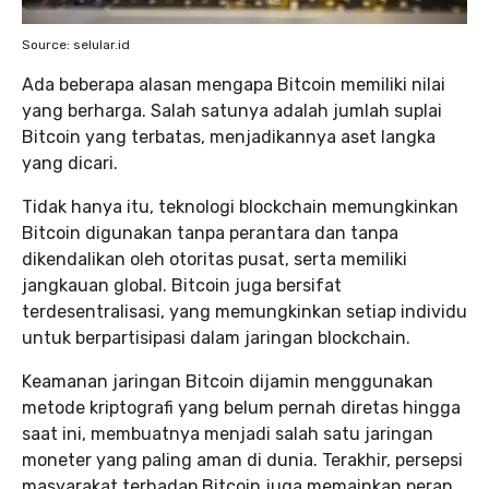
Source: selular.id
Ada beberapa alasan mengapa Bitcoin memiliki nilai
yang berharga. Salah satunya adalah jumlah suplai
Bitcoin yang terbatas, menjadikannya aset langka
yang dicari.
Tidak hanya itu, teknologi blockchain memungkinkan
Bitcoin digunakan tanpa perantara dan tanpa
dikendalikan oleh otoritas pusat, serta memiliki
jangkauan global. Bitcoin juga bersifat
terdesentralisasi, yang memungkinkan setiap individu
untuk berpartisipasi dalam jaringan blockchain.
Keamanan jaringan Bitcoin dijamin menggunakan
metode kriptografi yang belum pernah diretas hingga
saat ini, membuatnya menjadi salah satu jaringan
moneter yang paling aman di dunia. Terakhir, persepsi
masyarakat terhadap Bitcoin juga memainkan peran