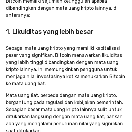
Bitcoin memiliki sejumlah keunggulan apabila
dibandingkan dengan mata uang kripto lainnya, di
antaranya:
1. Likuiditas yang lebih besar
Sebagai mata uang kripto yang memiliki kapitalisasi
pasar yang signifikan, Bitcoin menawarkan likuiditas
yang lebih tinggi dibandingkan dengan mata uang
kripto lainnya. Ini memungkinkan pengguna untuk
menjaga nilai investasinya ketika menukarkan Bitcoin
ke mata uang fiat.
Mata uang fiat, berbeda dengan mata uang kripto,
bergantung pada regulasi dan kebijakan pemerintah.
Sebagian besar mata uang kripto lainnya sulit untuk
ditukarkan langsung dengan mata uang fiat, bahkan
ada yang mengalami penurunan nilai yang signifikan
saat ditukarkan.