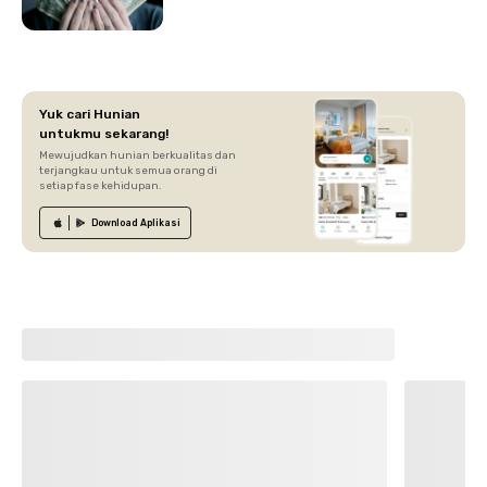
Yuk cari Hunian
untukmu sekarang!
Mewujudkan hunian berkualitas dan
terjangkau untuk semua orang di
setiap fase kehidupan.
Download
Aplikasi