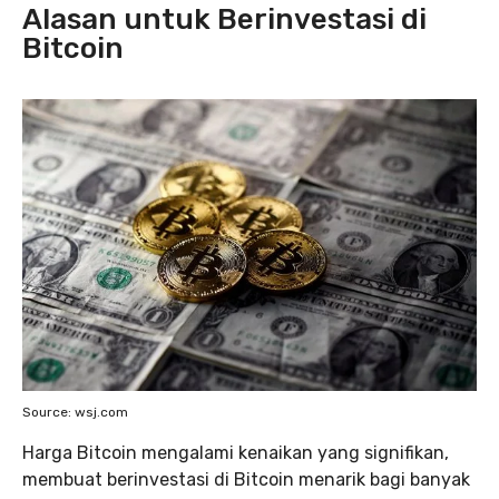
Alasan untuk Berinvestasi di
Bitcoin
Source: wsj.com
Harga Bitcoin mengalami kenaikan yang signifikan,
membuat berinvestasi di Bitcoin menarik bagi banyak