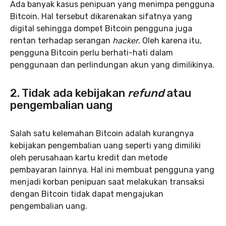
Ada banyak kasus penipuan yang menimpa pengguna
Bitcoin. Hal tersebut dikarenakan sifatnya yang
digital sehingga dompet Bitcoin pengguna juga
rentan terhadap serangan
hacker
. Oleh karena itu,
pengguna Bitcoin perlu berhati-hati dalam
penggunaan dan perlindungan akun yang dimilikinya.
2. Tidak ada kebijakan
refund
atau
pengembalian uang
Salah satu kelemahan Bitcoin adalah kurangnya
kebijakan pengembalian uang seperti yang dimiliki
oleh perusahaan kartu kredit dan metode
pembayaran lainnya. Hal ini membuat pengguna yang
menjadi korban penipuan saat melakukan transaksi
dengan Bitcoin tidak dapat mengajukan
pengembalian uang.