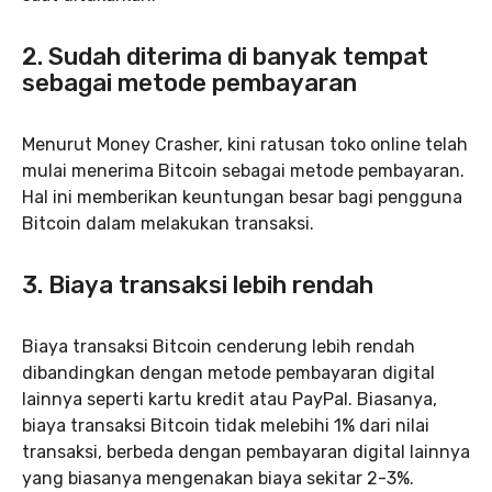
2. Sudah diterima di banyak tempat
sebagai metode pembayaran
Menurut Money Crasher, kini ratusan toko online telah
mulai menerima Bitcoin sebagai metode pembayaran.
Hal ini memberikan keuntungan besar bagi pengguna
Bitcoin dalam melakukan transaksi.
3. Biaya transaksi lebih rendah
Biaya transaksi Bitcoin cenderung lebih rendah
dibandingkan dengan metode pembayaran digital
lainnya seperti kartu kredit atau PayPal. Biasanya,
biaya transaksi Bitcoin tidak melebihi 1% dari nilai
transaksi, berbeda dengan pembayaran digital lainnya
yang biasanya mengenakan biaya sekitar 2-3%.