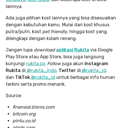
lainnya.
Ada juga pilihan kost lainnya yang bisa disesuaikan
dengan kebutuhan kamu. Mulai dari kost khusus
putra/putri, kost
pet friendly
, hingga kost yang
dilengkapi dengan kolam renang.
Jangan lupa
download
aplikasi Rukita
via Google
Play Store atau App Store, bisa juga langsung
kunjungi
rukita.co
.
Follow
juga akun
Instagram
Rukita
di
@rukita_indo
,
Twitter
di
@rukita_id
,
dan
TikTok
@rukita_id
untuk berbagai info hunian
terkini serta promo menarik.
Source:
finansial.bisnis.com
bitcoin.org
pintu.co.id
glints.com