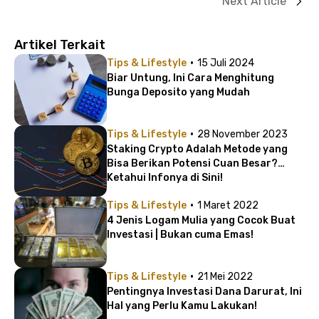
Next Article
Artikel Terkait
·
Tips & Lifestyle
15 Juli 2024
Biar Untung, Ini Cara Menghitung
Bunga Deposito yang Mudah
·
Tips & Lifestyle
28 November 2023
Staking Crypto Adalah Metode yang
Bisa Berikan Potensi Cuan Besar?
Ketahui Infonya di Sini!
·
Tips & Lifestyle
1 Maret 2022
4 Jenis Logam Mulia yang Cocok Buat
Investasi | Bukan cuma Emas!
·
Tips & Lifestyle
21 Mei 2022
Pentingnya Investasi Dana Darurat, Ini
Hal yang Perlu Kamu Lakukan!