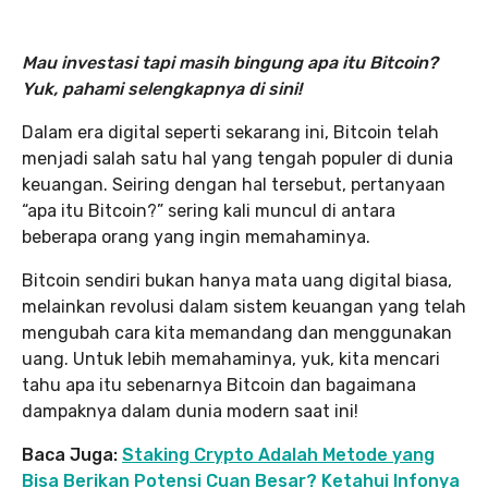
Mau investasi tapi masih bingung apa itu Bitcoin?
Yuk, pahami selengkapnya di sini!
Dalam era digital seperti sekarang ini, Bitcoin telah
menjadi salah satu hal yang tengah populer di dunia
keuangan. Seiring dengan hal tersebut, pertanyaan
“apa itu Bitcoin?” sering kali muncul di antara
beberapa orang yang ingin memahaminya.
Bitcoin sendiri bukan hanya mata uang digital biasa,
melainkan revolusi dalam sistem keuangan yang telah
mengubah cara kita memandang dan menggunakan
uang. Untuk lebih memahaminya, yuk, kita mencari
tahu apa itu sebenarnya Bitcoin dan bagaimana
dampaknya dalam dunia modern saat ini!
Baca Juga:
Staking Crypto Adalah Metode yang
Bisa Berikan Potensi Cuan Besar? Ketahui Infonya