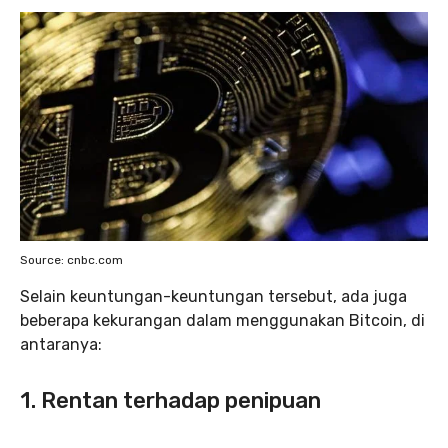
Source: cnbc.com
Selain keuntungan-keuntungan tersebut, ada juga
beberapa kekurangan dalam menggunakan Bitcoin, di
antaranya:
1. Rentan terhadap penipuan