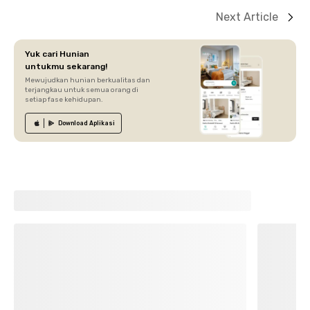
Next Article
Yuk cari Hunian
untukmu sekarang!
Mewujudkan hunian berkualitas dan
terjangkau untuk semua orang di
setiap fase kehidupan.
Download
Aplikasi