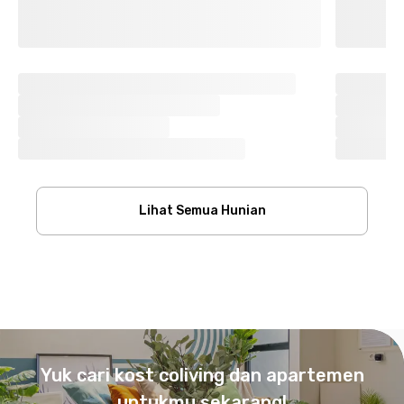
Lihat Semua Hunian
Footer
Yuk cari kost coliving dan apartemen
untukmu sekarang!