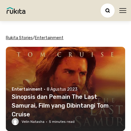
Ope
Rukita Stories
/
Entertainment
Entertainment
·
8 Agustus 2023
Sinopsis dan Pemain The Last
Samurai, Film yang Dibintangi Tom
Cruise
Velin Natasha
·
5
minutes read