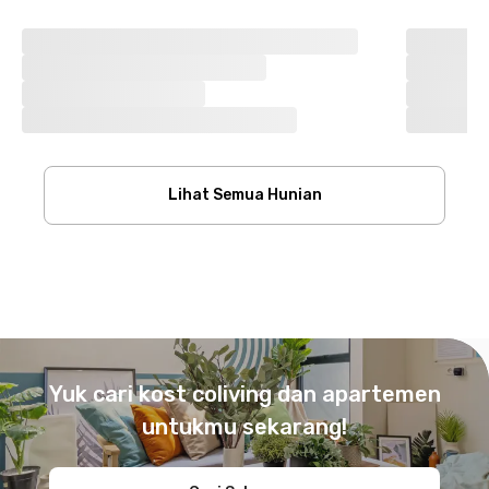
Lihat Semua Hunian
Footer
Yuk cari kost coliving dan apartemen
untukmu sekarang!