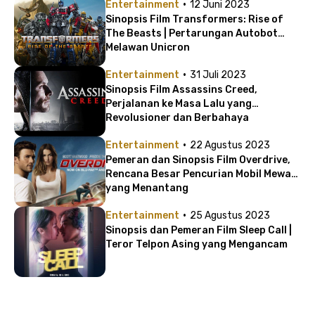
·
Entertainment
12 Juni 2023
Sinopsis Film Transformers: Rise of
The Beasts | Pertarungan Autobot
Melawan Unicron
·
Entertainment
31 Juli 2023
Sinopsis Film Assassins Creed,
Perjalanan ke Masa Lalu yang
Revolusioner dan Berbahaya
·
Entertainment
22 Agustus 2023
Pemeran dan Sinopsis Film Overdrive,
Rencana Besar Pencurian Mobil Mewah
yang Menantang
·
Entertainment
25 Agustus 2023
Sinopsis dan Pemeran Film Sleep Call |
Teror Telpon Asing yang Mengancam