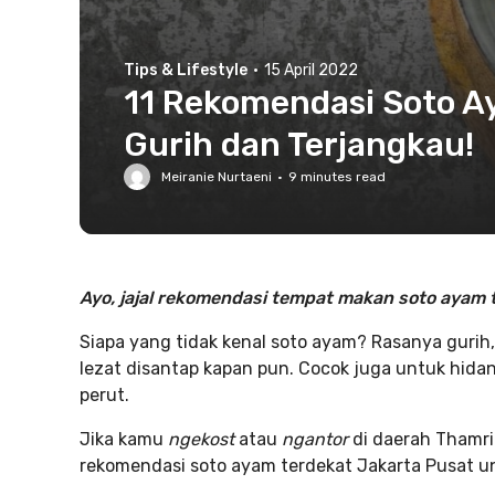
Tips & Lifestyle
·
15 April 2022
11 Rekomendasi Soto A
Gurih dan Terjangkau!
Meiranie Nurtaeni
·
9
minutes read
Ayo, jajal rekomendasi tempat makan soto ayam t
Siapa yang tidak kenal soto ayam? Rasanya guri
lezat disantap kapan pun. Cocok juga untuk hid
perut.
Jika kamu
ngekost
atau
ngantor
di daerah Thamri
rekomendasi soto ayam terdekat Jakarta Pusat unt