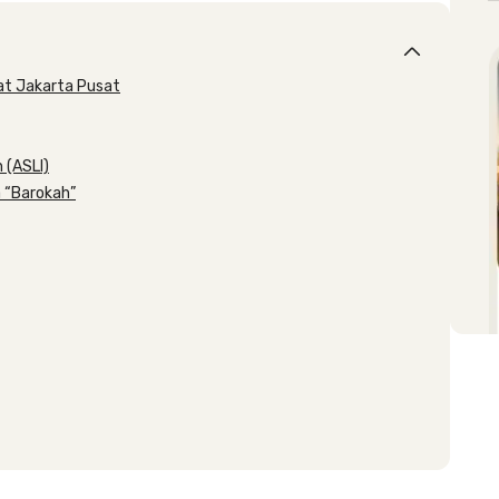
t Jakarta Pusat
 (ASLI)
 “Barokah”