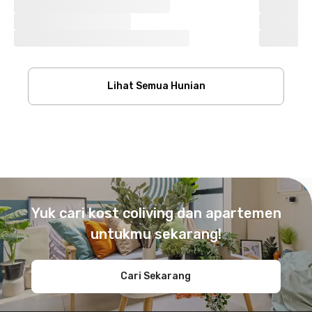
Lihat Semua Hunian
Footer
Yuk cari kost coliving dan apartemen
untukmu sekarang!
Cari Sekarang