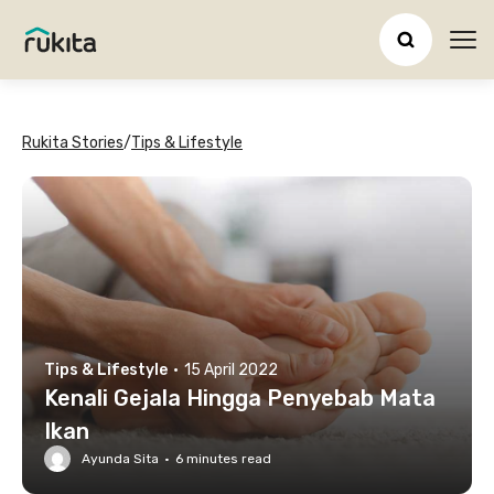
Ope
Rukita Stories
/
Tips & Lifestyle
Tips & Lifestyle
·
15 April 2022
Kenali Gejala Hingga Penyebab Mata
Ikan
Ayunda Sita
·
6
minutes read