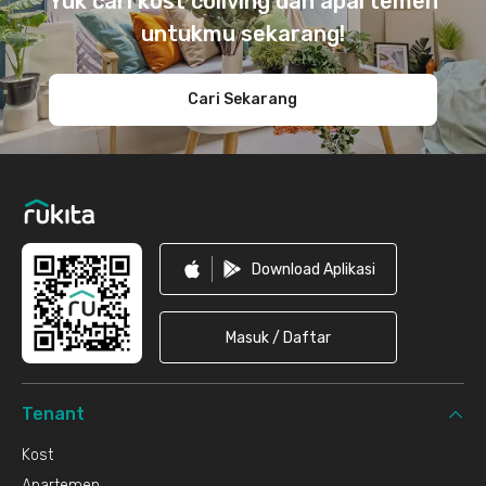
Yuk cari kost coliving dan apartemen
untukmu sekarang!
Cari Sekarang
Download Aplikasi
Masuk / Daftar
Tenant
Kost
Apartemen