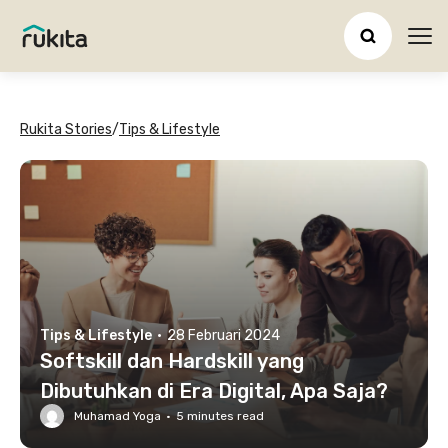
Ope
Rukita Stories
/
Tips & Lifestyle
Tips & Lifestyle
·
28 Februari 2024
Softskill dan Hardskill yang
Dibutuhkan di Era Digital, Apa Saja?
Muhamad Yoga
·
5
minutes read