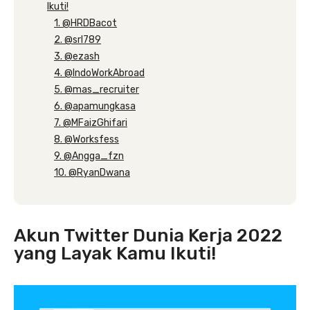
Ikuti!
1. @HRDBacot
2. @srl789
3. @ezash
4. @IndoWorkAbroad
5. @mas_recruiter
6. @apamungkasa
7. @MFaizGhifari
8. @Worksfess
9. @Angga_fzn
10. @RyanDwana
Akun Twitter Dunia Kerja 2022
yang Layak Kamu Ikuti!