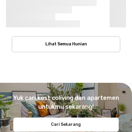
Lihat Semua Hunian
Footer
Yuk cari kost coliving dan apartemen
untukmu sekarang!
Cari Sekarang