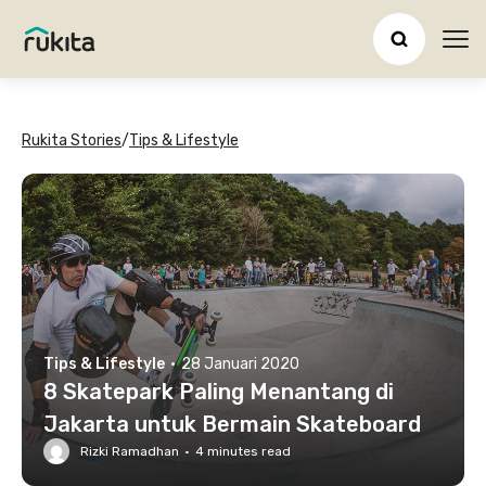
Ope
Rukita Stories
/
Tips & Lifestyle
Tips & Lifestyle
·
28 Januari 2020
8 Skatepark Paling Menantang di
Jakarta untuk Bermain Skateboard
Rizki Ramadhan
·
4
minutes read