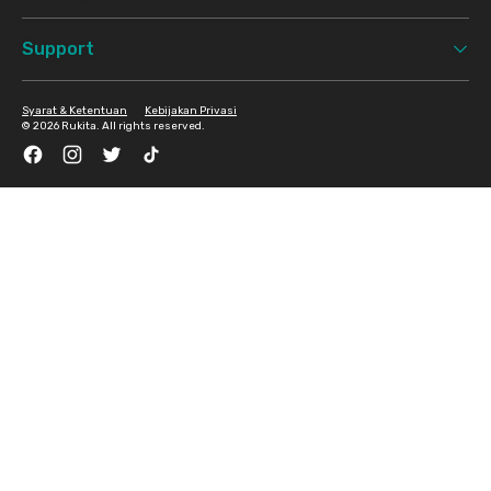
Support
Syarat & Ketentuan
Kebijakan Privasi
©
2026 Rukita. All rights reserved.
Facebook
Instagram
Twitter
TikTok