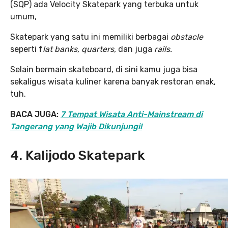
(SQP) ada Velocity Skatepark yang terbuka untuk
umum,
Skatepark yang satu ini memiliki berbagai
obstacle
seperti f
lat banks, quarters,
dan juga
rails.
Selain bermain skateboard, di sini kamu juga bisa
sekaligus wisata kuliner karena banyak restoran enak,
tuh.
BACA JUGA:
7 Tempat Wisata Anti-Mainstream di
Tangerang yang Wajib Dikunjungi!
4
. Kalijodo Skatepark