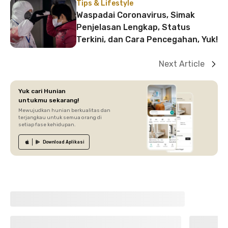
Lebih Berwarna
Tips & Lifestyle
Waspadai Coronavirus, Simak
Penjelasan Lengkap, Status
Terkini, dan Cara Pencegahan, Yuk!
Next Article
Yuk cari Hunian
untukmu sekarang!
Mewujudkan hunian berkualitas dan
terjangkau untuk semua orang di
setiap fase kehidupan.
Download
Aplikasi