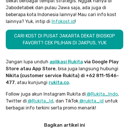
dekat berbagai tempat strategis. Nggak hanya di
Jabodetabek dan pulau Jawa saja, ada juga di
beberapa kota Indonesia lainnya! Mau cari info kost
lainnya? Yuk, intip di
Infokost.id
!
CARI KOST DI PUSAT JAKARTA DEKAT BIOSKOP
FAVORIT? CEK PILIHAN DI JAKPUS, YUK
Jangan lupa unduh
aplikasi Rukita
via Google Play
Store atau App Store
, bisa juga langsung hubungi
Nikita (customer service Rukita) di +62 811-1546-
477
, atau kunjungi
rukita.co
.
Follow juga akun Instagram Rukita di
@Rukita_Indo
,
Twitter di
@Rukita_Id
, dan TikTok
@rukita_id
untuk
berbagai info terkini serta promo menarik!
Bagikan artikel ini