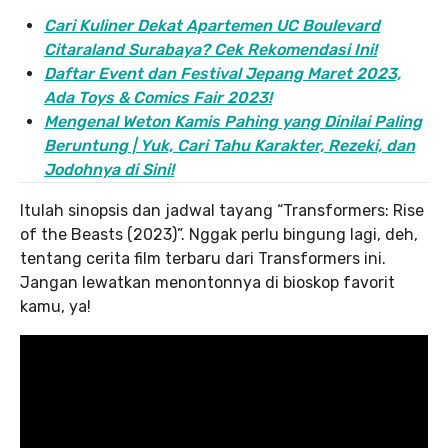
Cari Kuliner Dekat Apartemen UC Boulevard
Citaraland Surabaya? Cek Rekomendasi Ini!
Daftar Event dan Festival Jepang Maret 2023,
Ada Toys & Comics Fair 2023!
Mengenal Weton Kamis Pahing yang Dinilai Paling
Beruntung | Yuk, Cari Tahu Karakter, Rezeki, dan
Jodohnya di Sini!
Itulah sinopsis dan jadwal tayang “Transformers: Rise
of the Beasts (2023)”. Nggak perlu bingung lagi, deh,
tentang cerita film terbaru dari Transformers ini.
Jangan lewatkan menontonnya di bioskop favorit
kamu, ya!