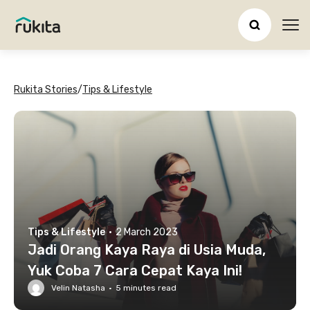
Ope
Rukita Stories
/
Tips & Lifestyle
Tips & Lifestyle
·
2 March 2023
Jadi Orang Kaya Raya di Usia Muda,
Yuk Coba 7 Cara Cepat Kaya Ini!
Velin Natasha
·
5
minutes read