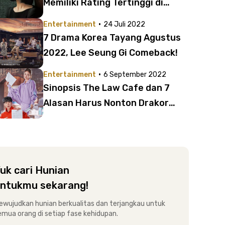
Memiliki Rating Tertinggi di
Korea
·
Entertainment
24 Juli 2022
7 Drama Korea Tayang Agustus
2022, Lee Seung Gi Comeback!
·
Entertainment
6 September 2022
Sinopsis The Law Cafe dan 7
Alasan Harus Nonton Drakor
yang Tayang di Viu Ini
uk cari Hunian
ntukmu sekarang!
ewujudkan hunian berkualitas dan terjangkau untuk
emua orang di setiap fase kehidupan.