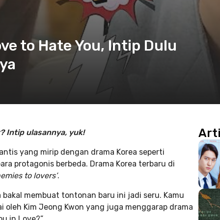
e to Hate You, Intip Dulu
ya
Art
? Intip ulasannya, yuk!
ntis yang mirip dengan drama Korea seperti
ra protagonis berbeda. Drama Korea terbaru di
nemies to lovers’
.
akal membuat tontonan baru ini jadi seru. Kamu
rai oleh Kim Jeong Kwon yang juga menggarap drama
ou in Love?”.