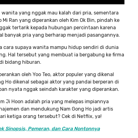
g wanita yang nggak mau kalah dari pria, sementara
Yeo Mi Ran yang diperankan oleh Kim Ok Bin, pindah ke
nggak tertarik kepada hubungan percintaan karena
al banyak pria yang berharap menjadi pasangannya.
 cara supaya wanita mampu hidup sendiri di dunia
ang. Hal tersebut yang membuat ia bergabung ke firma
i bidang hiburan.
erankan oleh Yoo Teo, aktor populer yang dikenal
g Ho dikenal sebagai aktor yang pandai berperan di
pan nyata nggak seindah karakter yang diperankan.
m Ji Hoon adalah pria yang melepas impiannya
 manajemen dan mendukung Nam Gong Ho jadi artis
i ketiga orang tersebut? Cek di Netflix, ya!
ek Sinopsis, Pemeran, dan Cara Nontonnya