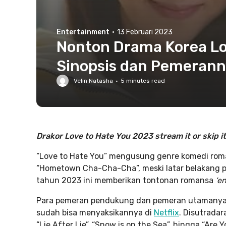
Entertainment
·
13 Februari 2023
Nonton Drama Korea Lov
Sinopsis dan Pemerann
Velin Natasha
·
5
minutes read
Drakor Love to Hate You 2023 stream it or skip it
“Love to Hate You” mengusung genre komedi roma
“Hometown Cha-Cha-Cha”, meski latar belakang pa
tahun 2023 ini memberikan tontonan romansa
‘e
Para pemeran pendukung dan pemeran utamanya b
sudah bisa menyaksikannya di
Netflix
. Disutrada
“Lie After Lie”, “Snow is on the Sea”, hingga “Are Y