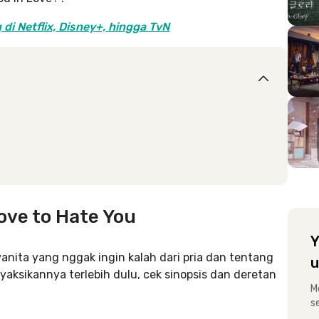
di Netflix, Disney+, hingga TvN
ove to Hate You
Y
wanita yang nggak ingin kalah dari pria dan tentang
u
aksikannya terlebih dulu, cek sinopsis dan deretan
M
s