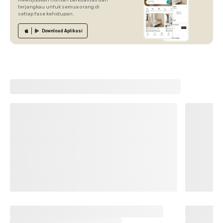
Mewujudkan hunian berkualitas dan
terjangkau untuk semua orang di
setiap fase kehidupan.
Download
Aplikasi