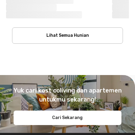
Lihat Semua Hunian
Footer
Yuk cari kost coliving dan apartemen
untukmu sekarang!
Cari Sekarang