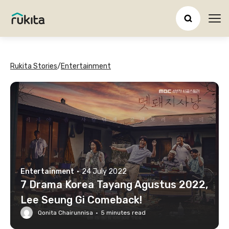
Ope
Rukita Stories
/
Entertainment
Entertainment
·
24 July 2022
7 Drama Korea Tayang Agustus 2022,
Lee Seung Gi Comeback!
Qonita Chairunnisa
·
5
minutes read