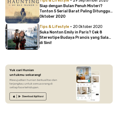
·
Tips & Lifestyle
29 September 2020
Siap dengan Bulan Penuh Misteri?
Tonton 5 Serial Barat Paling Ditunggu
Oktober 2020
·
Tips & Lifestyle
20 Oktober 2020
Suka Nonton Emily in Paris? Cek 8
Stereotipe Budaya Prancis yang Salah
di Sini!
Yuk cari Hunian
untukmu sekarang!
Mewujudkan hunian berkualitas dan
terjangkau untuk semua orang di
setiap fase kehidupan.
Download
Aplikasi