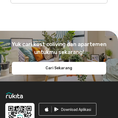
Footer
Yuk cari kost coliving dan apartemen
untukmu sekarang!
Cari Sekarang
Download Aplikasi