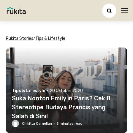
Ope
Rukita Stories
/
Tips & Lifestyle
Tips & Lifestyle
·
20 Oktober 2020
Suka Nonton Emily in Paris? Cek 8
Stereotipe Budaya Prancis yang
Salah di Sini!
Chikitta Carnelian
·
8
minutes read