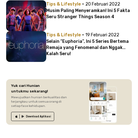
·
Tips & Lifestyle
20 Februari 2022
Musim Paling Menyeramkan! Ini 5 Fakta
Seru Stranger Things Season 4
·
Tips & Lifestyle
19 Februari 2022
Selain “Euphoria”, Ini 5 Series Bertema
Remaja yang Fenomenal dan Nggak
Kalah Seru!
Yuk cari Hunian
untukmu sekarang!
Mewujudkan hunian berkualitas dan
terjangkau untuk semua orang di
setiap fase kehidupan.
Download
Aplikasi