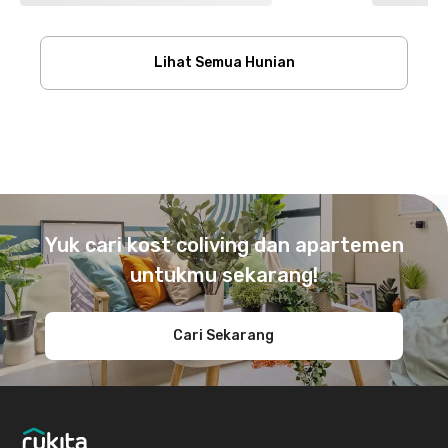
Lihat Semua Hunian
Footer
Yuk cari kost coliving dan apartemen
untukmu sekarang!
Cari Sekarang