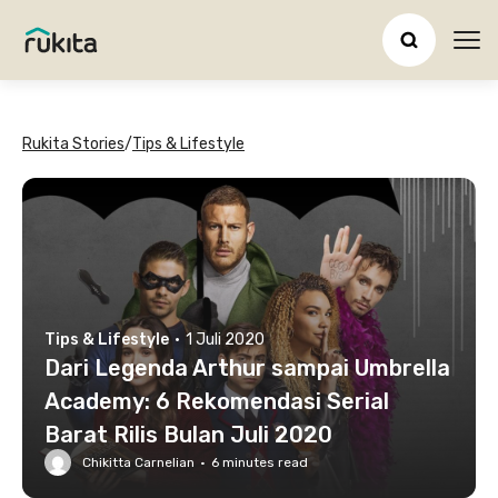
Ope
Rukita Stories
/
Tips & Lifestyle
Tips & Lifestyle
·
1 Juli 2020
Dari Legenda Arthur sampai Umbrella
Academy: 6 Rekomendasi Serial
Barat Rilis Bulan Juli 2020
Chikitta Carnelian
·
6
minutes read