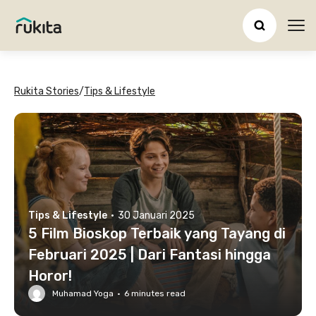
Ope
Rukita Stories
/
Tips & Lifestyle
Tips & Lifestyle
·
30 Januari 2025
5 Film Bioskop Terbaik yang Tayang di
Februari 2025 | Dari Fantasi hingga
Horor!
Muhamad Yoga
·
6
minutes read