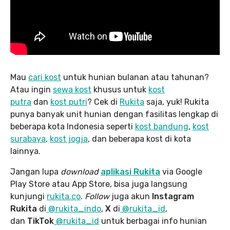
Mau
cari kost
untuk hunian bulanan atau tahunan?
Atau ingin
sewa kost
khusus untuk
kost
putra
dan
kost putri
? Cek di
Rukita
saja, yuk! Rukita
punya banyak unit hunian dengan fasilitas lengkap di
beberapa kota Indonesia seperti
kost bandung
,
kost
surabaya
,
kost jogja
, dan beberapa kost di kota
lainnya.
Jangan lupa
download
aplikasi Rukita
via Google
Play Store atau App Store, bisa juga langsung
kunjungi
rukita.co
.
Follow
juga akun
Instagram
Rukita
di
@rukita_indo
,
X
di
@rukita_id
,
dan
TikTok
@rukita_id
untuk berbagai info hunian