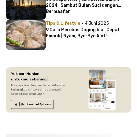
2024 | Sambut Bulan Suci dengan
Bermaafan
·
Tips & Lifestyle
4 Juni 2025
9 Cara Merebus Daging biar Cepat
Empuk | Nyam, Bye-Bye Alot!
Yuk cari Hunian
untukmu sekarang!
Mewujudkan hunian berkualitas dan
terjangkau untuk semua orang di
setiap fase kehidupan.
Download
Aplikasi