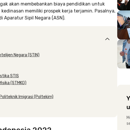
nggak akan membebankan biaya pendidikan untuk
h kedinasan memiliki prospek kerja terjamin. Pasalnya,
di Aparatur Sipil Negara (ASN).
ntelijen Negara (STIN)
istika STIS
ofisika (STMKG)
oliteknik Imigrasi (Poltekim)
Y
u
M
s