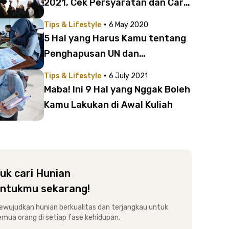
2021, Cek Persyaratan dan Cara
Daftarnya di Sini
·
Tips & Lifestyle
6 May 2020
5 Hal yang Harus Kamu tentang
Penghapusan UN dan
Penerimaan Mahasiswa Baru
·
Tips & Lifestyle
6 July 2021
selama Pandemi Covid-19
Maba! Ini 9 Hal yang Nggak Boleh
Kamu Lakukan di Awal Kuliah
uk cari Hunian
ntukmu sekarang!
ewujudkan hunian berkualitas dan terjangkau untuk
emua orang di setiap fase kehidupan.