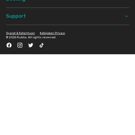
Support
Syarat & Ketentuan
Kebijakan Privasi
©
2026 Rukita. All rights reserved.
Facebook
Instagram
Twitter
TikTok