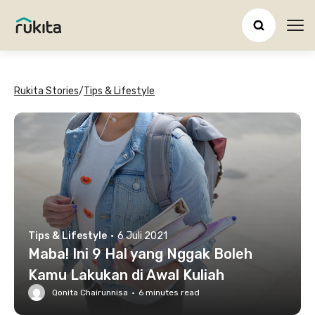
Ope
Rukita Stories
/
Tips & Lifestyle
Tips & Lifestyle
·
6 Juli 2021
Maba! Ini 9 Hal yang Nggak Boleh
Kamu Lakukan di Awal Kuliah
Qonita Chairunnisa
·
6
minutes read