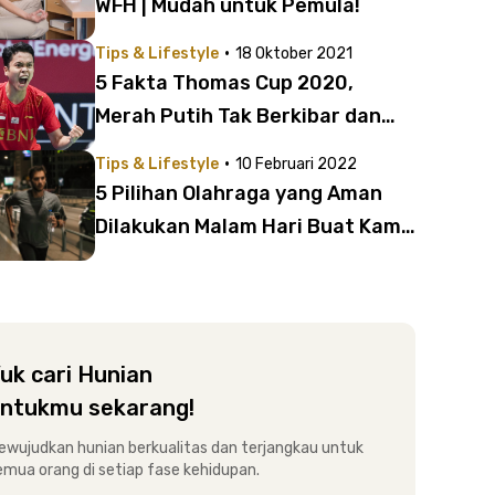
WFH | Mudah untuk Pemula!
·
Tips & Lifestyle
18 Oktober 2021
5 Fakta Thomas Cup 2020,
Merah Putih Tak Berkibar dan
Kaleng Biskuit untuk Indonesia
·
Tips & Lifestyle
10 Februari 2022
5 Pilihan Olahraga yang Aman
Dilakukan Malam Hari Buat Kamu
yang Sibuk Bekerja
uk cari Hunian
ntukmu sekarang!
ewujudkan hunian berkualitas dan terjangkau untuk
emua orang di setiap fase kehidupan.