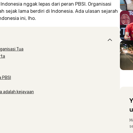
ndonesia nggak lepas dari peran PBSI. Organisasi
h sejak lama berdiri di Indonesia. Ada ulasan sejarah
donesia ini, lho.
rganisasi Tua
rta
a PBSI
ia adalah kejayaan
Y
u
M
s