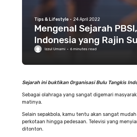
Tips & Lifestyle
·
24 April 2022
Mengenal Sejarah PBSI,
Indonesia yang Rajin S
Izzul Umami
·
6
minutes read
Sejarah ini buktikan Organisasi Bulu Tangkis Ind
Sebagai olahraga yang sangat digemari masyaraka
matinya.
Selain sepakbola, kamu tentu akan sangat muda
perkotaan hingga pedesaan. Televisi yang menyiar
ditonton.