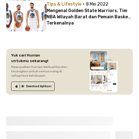
·
Tips & Lifestyle
8 Mei 2022
Mengenal Golden State Warriors, Tim
NBA Wilayah Barat dan Pemain Basket
Terkenalnya
Yuk cari Hunian
untukmu sekarang!
Mewujudkan hunian berkualitas dan
terjangkau untuk semua orang di
setiap fase kehidupan.
Download
Aplikasi