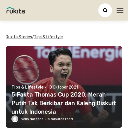
Ope
Rukita Stories
/
Tips & Lifestyle
Tips & Lifestyle
·
18 Oktober 2021
5 Fakta Thomas Cup 2020, Merah
Putih Tak Berkibar dan Kaleng Biskuit
untuk Indonesia
Velin Natasha
·
4
minutes read