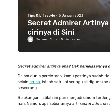
Tips & Lifestyle
·
6 Januari 2023
Secret Admirer Artinya
cirinya di Sini
Muhamad Yoga
·
5
minutes read
Secret admirer artinya apa? Cek penjelasannya di 
Dalam dunia percintaan, kamu pastinya sudah tida
selain
crush
, istilah satu ini sering kali digun
seseorang.
Belakangan, istilah ini pun menjadi umum terden
hari. Namun, apa sebenarnya arti
secret admirer
i