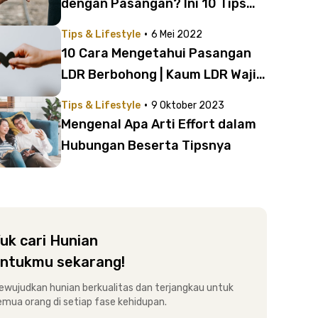
dengan Pasangan? Ini 10 Tips
Relationship Paling Ampuh!
·
Tips & Lifestyle
6 Mei 2022
10 Cara Mengetahui Pasangan
LDR Berbohong | Kaum LDR Wajib
Tau!
·
Tips & Lifestyle
9 Oktober 2023
Mengenal Apa Arti Effort dalam
Hubungan Beserta Tipsnya
uk cari Hunian
ntukmu sekarang!
ewujudkan hunian berkualitas dan terjangkau untuk
emua orang di setiap fase kehidupan.