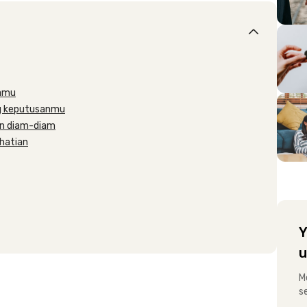
kamu
ng keputusanmu
an diam-diam
rhatian
Y
u
M
s