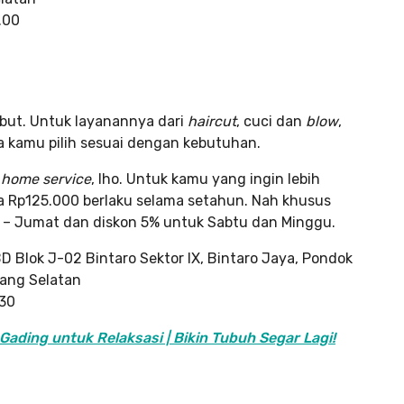
.00
but. Untuk layanannya dari
haircut
, cuci dan
blow
,
a kamu pilih sesuai dengan kebutuhan.
home service
, lho. Untuk kamu yang ingin lebih
 Rp125.000 berlaku selama setahun. Nah khusus
in – Jumat dan diskon 5% untuk Sabtu dan Minggu.
BD Blok J-02 Bintaro Sektor IX, Bintaro Jaya, Pondok
ang Selatan
.30
ading untuk Relaksasi | Bikin Tubuh Segar Lagi!