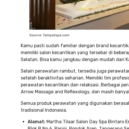
Source: Tempatspa.com
Kamu pasti sudah familiar dengan brand kecantika
memiliki salon kecantikan yang tersebar di bebe
Selatan. Bisa kamu jangkau dengan mudah dari K
Selain perawatan rambut, tersedia juga perawata
setelah beraktivitas seharian. Memiliki tim prof
perawatan kecantikan dan relaksasi. Berbagai pe
Arrow Massage and Reflexology, dan masih banyak
Semua produk perawatan yang digunakan berasal 
tradisional Indonesia.
Alamat:
Martha Tilaar Salon Day Spa Bintaro E
Blok B No.6, Parigi, Pondok Aren, Tangerang S