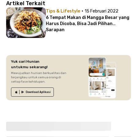
Artikel Terkait
·
Tips & Lifestyle
15 Februari 2022
6 Tempat Makan di Mangga Besar yang
Harus Dicoba, Bisa Jadi Pilihan
Sarapan
Yuk cari Hunian
untukmu sekarang!
Mewujudkan hunian berkualitas dan
terjangkau untuk semua orang di
setiap fase kehidupan.
Download
Aplikasi