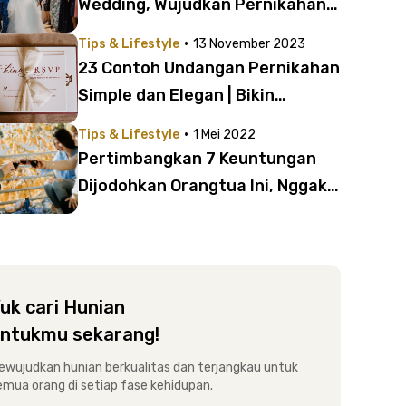
Wedding, Wujudkan Pernikahan
Impianmu!
·
Tips & Lifestyle
13 November 2023
23 Contoh Undangan Pernikahan
Simple dan Elegan | Bikin
Acaramu Spesial!
·
Tips & Lifestyle
1 Mei 2022
Pertimbangkan 7 Keuntungan
Dijodohkan Orangtua Ini, Nggak
Seburuk yang Kamu Kira!
uk cari Hunian
ntukmu sekarang!
ewujudkan hunian berkualitas dan terjangkau untuk
emua orang di setiap fase kehidupan.