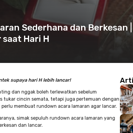
ran Sederhana dan Berkesan |
 saat Hari H
Art
tek supaya hari H lebih lancar!
nting dan nggak boleh terlewatkan sebelum
s tukar cincin semata, tetapi juga pertemuan dengan
a perlu membuat rundown acara lamaran agar lancar.
ranya, simak sepuluh rundown acara lamaran yang
berkesan dan lancar.