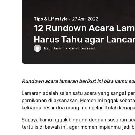
Tips & Lifestyle
·
27 April 2022
12 Rundown Acara Lama
Harus Tahu agar Lancar
Izzul Umami
·
6
minutes read
Rundown acara lamaran berikut ini bisa kamu son
Lamaran adalah salah satu acara yang sangat pe
pernikahan dilaksanakan. Momen ini nggak sebata
keluarga besar dua orang mempelai. Itulah kenap
Supaya kamu nggak bingung dengan susunan aca
tertulis di bawah ini, agar momen impianmu jadi 