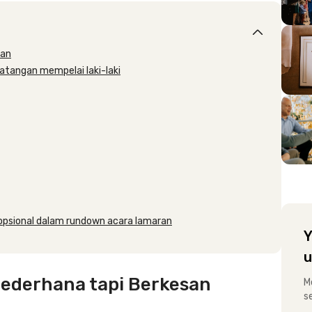
san
tangan mempelai laki-laki
 opsional dalam rundown acara lamaran
Y
u
ederhana tapi Berkesan
M
s