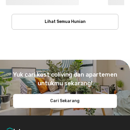
Lihat Semua Hunian
Footer
Yuk cari kost coliving dan apartemen
untukmu sekarang!
Cari Sekarang