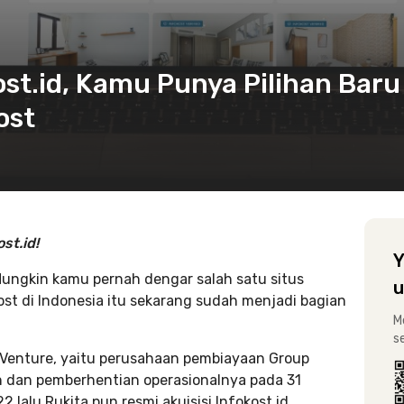
ost.id, Kamu Punya Pilihan Baru
ost
st.id!
Y
 Mungkin kamu pernah dengar salah satu situs
u
 kost di Indonesia itu sekarang sudah menjadi bagian
M
s
 Venture, yaitu perusahaan pembiayaan Group
dan pemberhentian operasionalnya pada 31
 lalu Rukita pun resmi akuisisi Infokost.id.