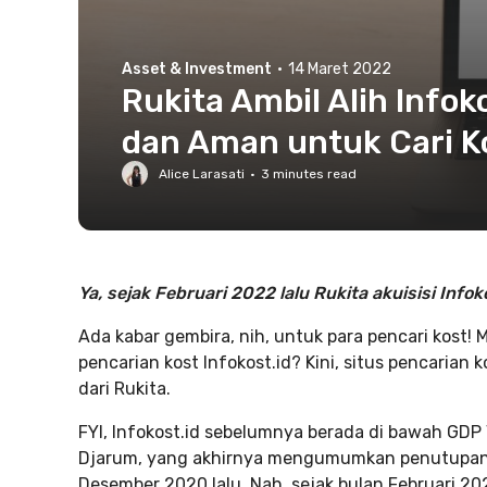
Asset & Investment
·
14 Maret 2022
Rukita Ambil Alih Infok
dan Aman untuk Cari K
Alice Larasati
·
3
minutes read
Ya, sejak Februari 2022 lalu Rukita akuisisi Infoko
Ada kabar gembira, nih, untuk para pencari kost!
pencarian kost Infokost.id? Kini, situs pencarian
dari Rukita.
FYI, Infokost.id sebelumnya berada di bawah GDP
Djarum, yang akhirnya mengumumkan penutupan 
Desember 2020 lalu. Nah, sejak bulan Februari 2022