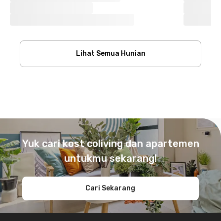
Lihat Semua Hunian
Footer
Yuk cari kost coliving dan apartemen
untukmu sekarang!
Cari Sekarang