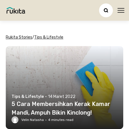
Ope
Rukita Stories
/
Tips & Lifestyle
Tips & Lifestyle
·
14 Maret 2022
5 Cara Membersihkan Kerak Kamar
Mandi, Ampuh Bikin Kinclong!
Velin Natasha
·
4
minutes read