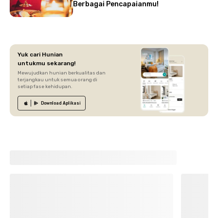
Berbagai Pencapaianmu!
Yuk cari Hunian
untukmu sekarang!
Mewujudkan hunian berkualitas dan
terjangkau untuk semua orang di
setiap fase kehidupan.
Download
Aplikasi