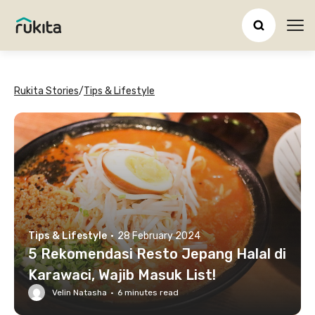
Ope
Rukita Stories
/
Tips & Lifestyle
Tips & Lifestyle
·
28 February 2024
5 Rekomendasi Resto Jepang Halal di
Karawaci, Wajib Masuk List!
Velin Natasha
·
6
minutes read