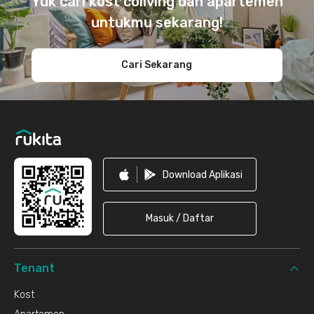
Yuk cari kost coliving dan apartemen
untukmu sekarang!
Cari Sekarang
Download Aplikasi
Masuk / Daftar
Tenant
Kost