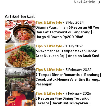
Next Article
Artikel Terkait
·
Tips & Lifestyle
8 May 2024
Dijamin Puas, Inilah 6 Restoran All You
Can Eat Terfavorit di Tangerang |
Harga di Bawah Rp200 Ribu!
·
Tips & Lifestyle
1 July 2026
6 Rekomendasi Tempat Makan Depok
Area Kukusan Beji | Andalan Anak Kost!
·
Tips & Lifestyle
3 February 2022
7 Tempat Dinner Romantis di Bandung |
Cocok untuk Momen Valentine Bareng
Pasangan
·
Tips & Lifestyle
7 February 2026
5 Restoran Fine Dining Terbaik di
Jakarta | Cocok untuk Rayakan