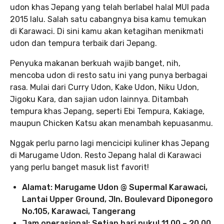
udon khas Jepang yang telah berlabel halal MUI pada
2015 lalu. Salah satu cabangnya bisa kamu temukan
di Karawaci. Di sini kamu akan ketagihan menikmati
udon dan tempura terbaik dari Jepang.
Penyuka makanan berkuah wajib banget, nih,
mencoba udon di resto satu ini yang punya berbagai
rasa. Mulai dari Curry Udon, Kake Udon, Niku Udon,
Jigoku Kara, dan sajian udon lainnya. Ditambah
tempura khas Jepang, seperti Ebi Tempura, Kakiage,
maupun Chicken Katsu akan menambah kepuasanmu.
Nggak perlu parno lagi mencicipi kuliner khas Jepang
di Marugame Udon. Resto Jepang halal di Karawaci
yang perlu banget masuk list favorit!
Alamat: Marugame Udon @ Supermal Karawaci,
Lantai Upper Ground, Jln. Boulevard Diponegoro
No.105, Karawaci, Tangerang
Jam operasional: Setiap hari pukul 11.00 – 20.00