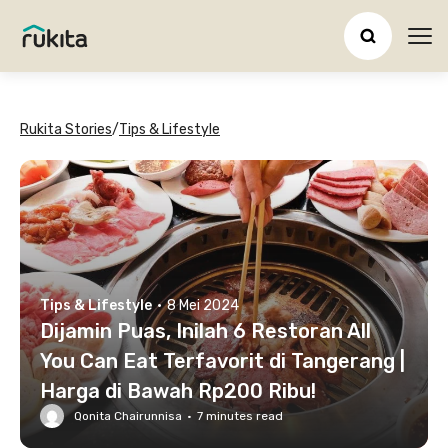
Ope
Rukita Stories
/
Tips & Lifestyle
Tips & Lifestyle
·
8 Mei 2024
Dijamin Puas, Inilah 6 Restoran All
You Can Eat Terfavorit di Tangerang |
Harga di Bawah Rp200 Ribu!
Qonita Chairunnisa
·
7
minutes read