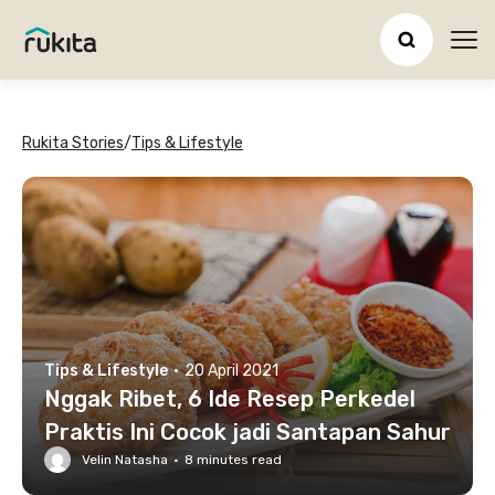
Ope
Rukita Stories
/
Tips & Lifestyle
Tips & Lifestyle
·
20 April 2021
Nggak Ribet, 6 Ide Resep Perkedel
Praktis Ini Cocok jadi Santapan Sahur
Velin Natasha
·
8
minutes read