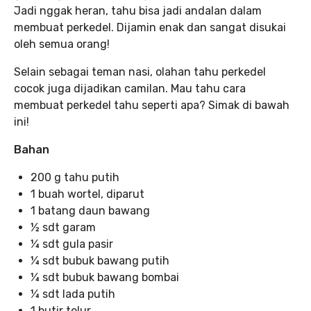
Jadi nggak heran, tahu bisa jadi andalan dalam
membuat perkedel. Dijamin enak dan sangat disukai
oleh semua orang!
Selain sebagai teman nasi, olahan tahu perkedel
cocok juga dijadikan camilan. Mau tahu cara
membuat perkedel tahu seperti apa? Simak di bawah
ini!
Bahan
200 g tahu putih
1 buah wortel, diparut
1 batang daun bawang
½ sdt garam
¼ sdt gula pasir
¼ sdt bubuk bawang putih
¼ sdt bubuk bawang bombai
¼ sdt lada putih
1 butir telur