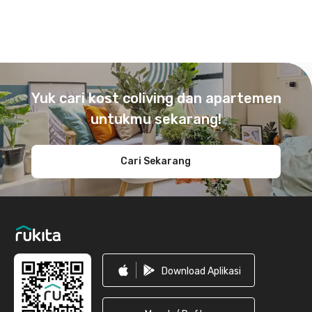
Footer
Yuk cari kost coliving dan apartemen
untukmu sekarang!
Cari Sekarang
Download Aplikasi