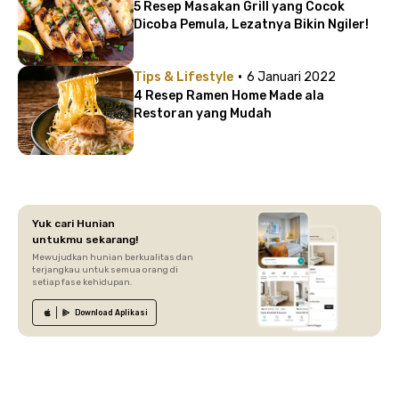
5 Resep Masakan Grill yang Cocok
Dicoba Pemula, Lezatnya Bikin Ngiler!
·
Tips & Lifestyle
6 Januari 2022
4 Resep Ramen Home Made ala
Restoran yang Mudah
Yuk cari Hunian
untukmu sekarang!
Mewujudkan hunian berkualitas dan
terjangkau untuk semua orang di
setiap fase kehidupan.
Download
Aplikasi