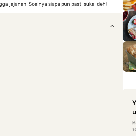
gga jajanan. Soalnya siapa pun pasti suka, deh!
Y
u
M
s