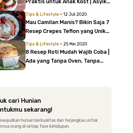
Praktis untuk Anak Kost | Asyik
untuk Camilan Manis!
·
Tips & Lifestyle
12 Juli 2020
Mau Camilan Manis? Bikin Saja 7
Resep Crepes Teflon yang Unik
dan Cocok Buat Anak Kost
·
Tips & Lifestyle
25 Mei 2020
8 Resep Roti Mudah Wajib Coba |
Ada yang Tanpa Oven, Tanpa
Diaduk, sampai Tanpa Ragi!
uk cari Hunian
ntukmu sekarang!
ewujudkan hunian berkualitas dan terjangkau untuk
emua orang di setiap fase kehidupan.