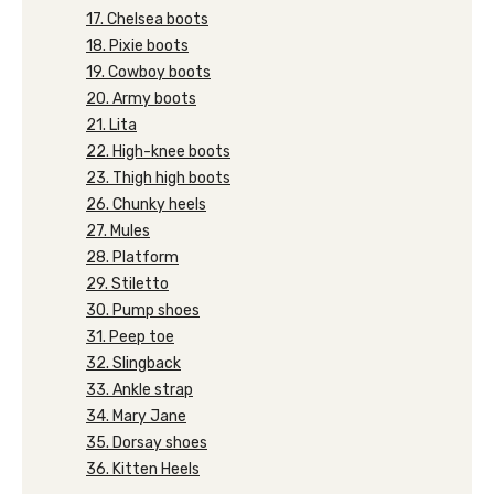
17. Chelsea boots
18. Pixie boots
19. Cowboy boots
20. Army boots
21. Lita
22. High-knee boots
23. Thigh high boots
26. Chunky heels
27. Mules
28. Platform
29. Stiletto
30. Pump shoes
31. Peep toe
32. Slingback
33. Ankle strap
34. Mary Jane
35. Dorsay shoes
36. Kitten Heels