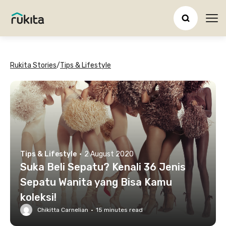
Ope
Rukita Stories
/
Tips & Lifestyle
Tips & Lifestyle
·
2 August 2020
Suka Beli Sepatu? Kenali 36 Jenis
Sepatu Wanita yang Bisa Kamu
koleksi!
Chikitta Carnelian
·
15
minutes read