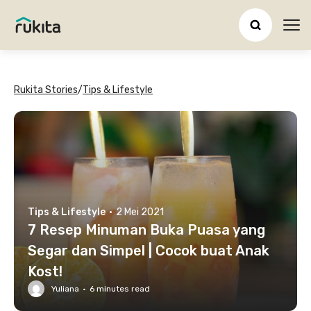
Ope
Rukita Stories
/
Tips & Lifestyle
Tips & Lifestyle
·
2 Mei 2021
7 Resep Minuman Buka Puasa yang
Segar dan Simpel | Cocok buat Anak
Kost!
Yuliana
·
6
minutes read