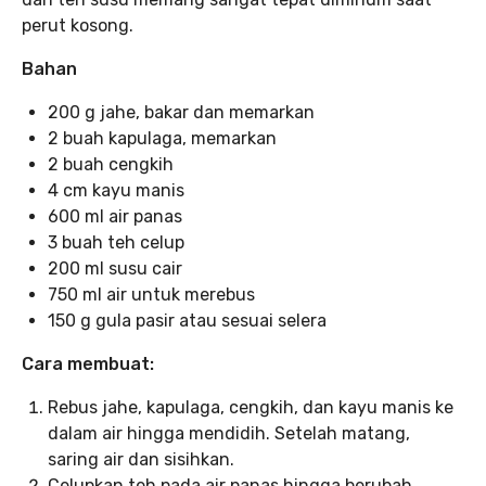
perut kosong.
Bahan
200 g jahe, bakar dan memarkan
2 buah kapulaga, memarkan
2 buah cengkih
4 cm kayu manis
600 ml air panas
3 buah teh celup
200 ml susu cair
750 ml air untuk merebus
150 g gula pasir atau sesuai selera
Cara membuat:
Rebus jahe, kapulaga, cengkih, dan kayu manis ke
dalam air hingga mendidih. Setelah matang,
saring air dan sisihkan.
Celupkan teh pada air panas hingga berubah