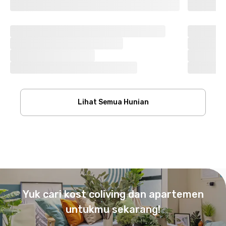
Lihat Semua Hunian
Footer
Yuk cari kost coliving dan apartemen
untukmu sekarang!