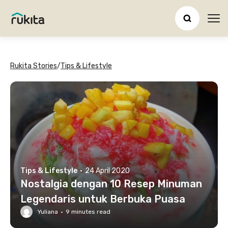
Ope
Rukita Stories
/
Tips & Lifestyle
Tips & Lifestyle
·
24 April 2020
Nostalgia dengan 10 Resep Minuman
Legendaris untuk Berbuka Puasa
Yuliana
·
9
minutes read