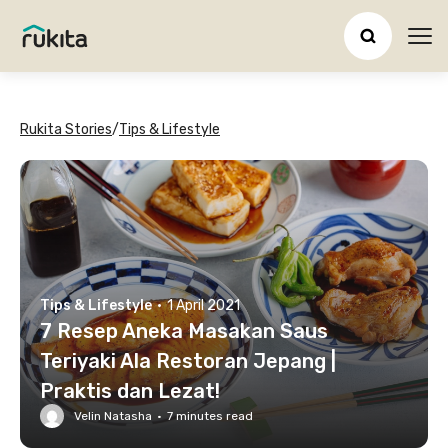
Ope
Rukita Stories
/
Tips & Lifestyle
Tips & Lifestyle
·
1 April 2021
7 Resep Aneka Masakan Saus
Teriyaki Ala Restoran Jepang |
Praktis dan Lezat!
Velin Natasha
·
7
minutes read