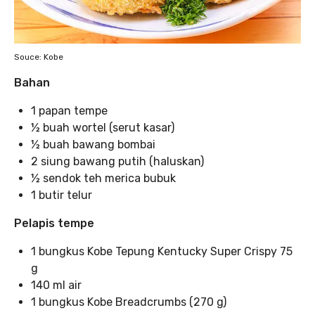
Souce: Kobe
Bahan
1 papan tempe
½ buah wortel (serut kasar)
½ buah bawang bombai
2 siung bawang putih (haluskan)
½ sendok teh merica bubuk
1 butir telur
Pelapis tempe
1 bungkus Kobe Tepung Kentucky Super Crispy 75
g
140 ml air
1 bungkus Kobe Breadcrumbs (270 g)