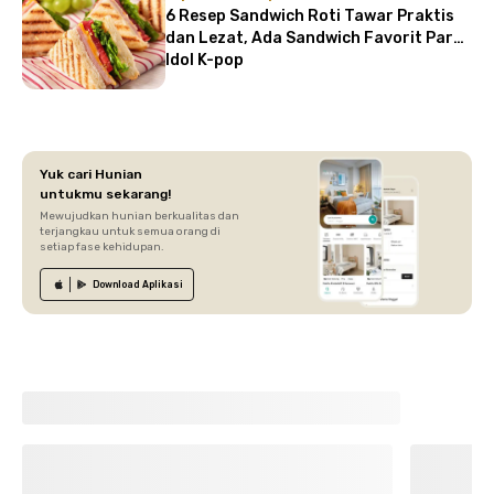
6 Resep Sandwich Roti Tawar Praktis
dan Lezat, Ada Sandwich Favorit Para
Idol K-pop
Yuk cari Hunian
untukmu sekarang!
Mewujudkan hunian berkualitas dan
terjangkau untuk semua orang di
setiap fase kehidupan.
Download
Aplikasi