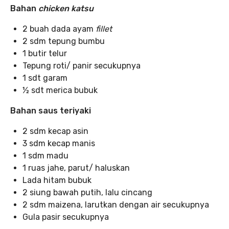
Bahan
chicken katsu
2 buah dada ayam
fillet
2 sdm tepung bumbu
1 butir telur
Tepung roti/ panir secukupnya
1 sdt garam
½ sdt merica bubuk
Bahan saus teriyaki
2 sdm kecap asin
3 sdm kecap manis
1 sdm madu
1 ruas jahe, parut/ haluskan
Lada hitam bubuk
2 siung bawah putih, lalu cincang
2 sdm maizena, larutkan dengan air secukupnya
Gula pasir secukupnya