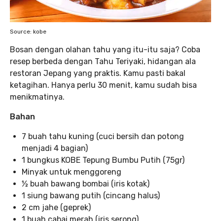
Source: kobe
Bosan dengan olahan tahu yang itu-itu saja? Coba
resep berbeda dengan Tahu Teriyaki, hidangan ala
restoran Jepang yang praktis. Kamu pasti bakal
ketagihan. Hanya perlu 30 menit, kamu sudah bisa
menikmatinya.
Bahan
7 buah tahu kuning (cuci bersih dan potong
menjadi 4 bagian)
1 bungkus KOBE Tepung Bumbu Putih (75gr)
Minyak untuk menggoreng
½ buah bawang bombai (iris kotak)
1 siung bawang putih (cincang halus)
2 cm jahe (geprek)
1 buah cabai merah (iris serong)