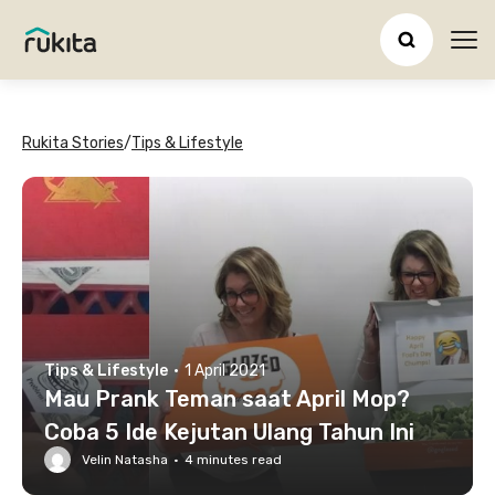
Ope
Rukita Stories
/
Tips & Lifestyle
Tips & Lifestyle
·
1 April 2021
Mau Prank Teman saat April Mop?
Coba 5 Ide Kejutan Ulang Tahun Ini
Velin Natasha
·
4
minutes read