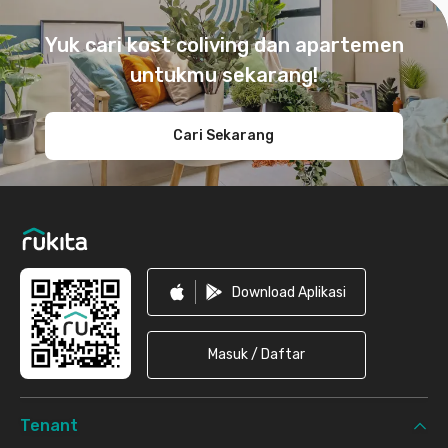
Footer
Yuk cari kost coliving dan apartemen
untukmu sekarang!
Cari Sekarang
Download Aplikasi
Masuk / Daftar
Tenant