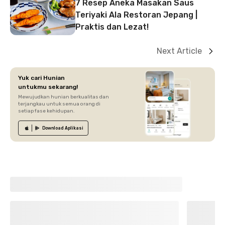
7 Resep Aneka Masakan Saus
Teriyaki Ala Restoran Jepang |
Praktis dan Lezat!
Next Article
Yuk cari Hunian
untukmu sekarang!
Mewujudkan hunian berkualitas dan
terjangkau untuk semua orang di
setiap fase kehidupan.
Download
Aplikasi