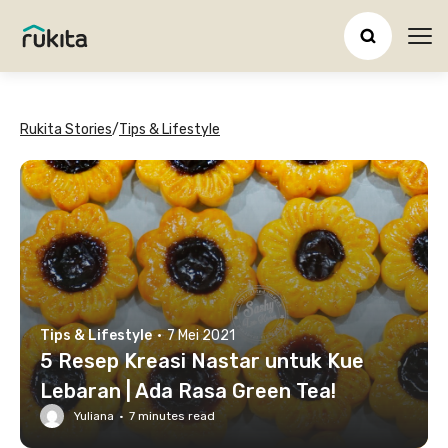
Ope
Rukita Stories
/
Tips & Lifestyle
Tips & Lifestyle
·
7 Mei 2021
5 Resep Kreasi Nastar untuk Kue
Lebaran | Ada Rasa Green Tea!
Yuliana
·
7
minutes read