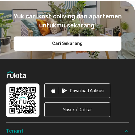
Footer
Yuk cari kost coliving dan apartemen
untukmu sekarang!
Cari Sekarang
Download Aplikasi
Masuk / Daftar
Tenant