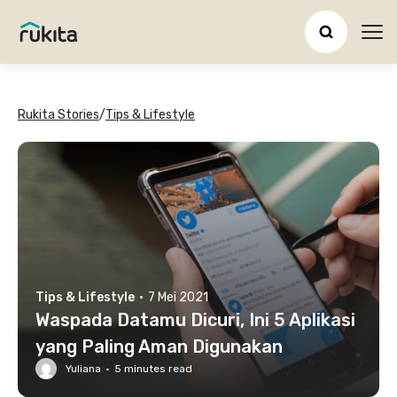
Ope
Rukita Stories
/
Tips & Lifestyle
Tips & Lifestyle
·
7 Mei 2021
Waspada Datamu Dicuri, Ini 5 Aplikasi
yang Paling Aman Digunakan
Yuliana
·
5
minutes read