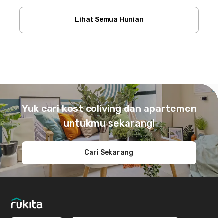
Lihat Semua Hunian
Footer
Yuk cari kost coliving dan apartemen
untukmu sekarang!
Cari Sekarang