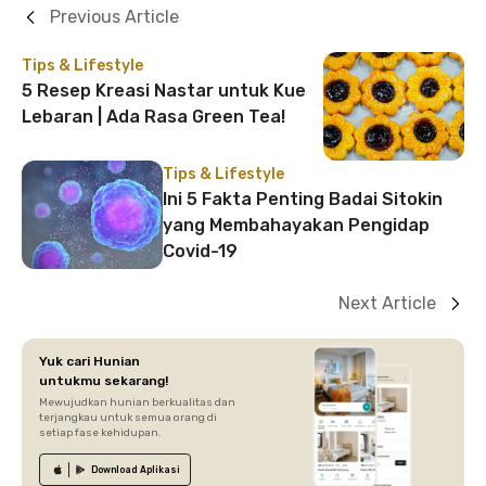
Previous Article
Tips & Lifestyle
5 Resep Kreasi Nastar untuk Kue
Lebaran | Ada Rasa Green Tea!
Tips & Lifestyle
Ini 5 Fakta Penting Badai Sitokin
yang Membahayakan Pengidap
Covid-19
Next Article
Yuk cari Hunian
untukmu sekarang!
Mewujudkan hunian berkualitas dan
terjangkau untuk semua orang di
setiap fase kehidupan.
Download
Aplikasi