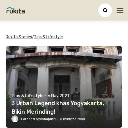
Ope
Rukita Stories
/
Tips & Lifestyle
Tips & Lifestyle
·
6 May 2021
3 Urban Legend khas Yogyakarta,
Bikin Merinding!
Larasati Ayeshaputri
·
5
minutes read