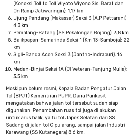
(Koneksi Toll to Toll Wiyoto Wiyono Sisi Barat dan
On Ramp Jatiwaringin): 1,17 km
Ujung Pandang (Makassar) Seksi 3 (A.P Pettarani)
4,3 km
Pemalang-Batang (SS Pekalongan Bojong): 3,8 km
Balikpapan-Samarinda Seksi 1 (Km 13-Samboja): 22
km
Sigli-Banda Aceh Seksi 3 (Jantho-Indrapuri): 16
km
Medan-Binjai Seksi 1A (Jl Veteran-Tanjung Mulia):
3,5 km
Meskipun belum resmi, Kepala Badan Pengatur Jalan
Tol (BPJT) Kementrian PUPR, Dana Parikesit
mengatakan bahwa jalan tol tersebut sudah siap
digunakan. Penambahan ruas tol juga dilakukan
untuk arus balik, yaitu tol Japek Selatan dari SS
Sadang di jalan tol Cipularang, sampai jalan Industri
Karawang (SS Kutanegara) 8,6 km.