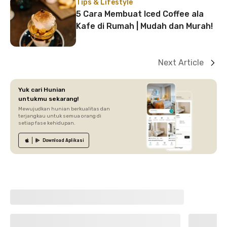
Tips & Lifestyle
5 Cara Membuat Iced Coffee ala
Kafe di Rumah | Mudah dan Murah!
Next Article
Yuk cari Hunian
untukmu sekarang!
Mewujudkan hunian berkualitas dan
terjangkau untuk semua orang di
setiap fase kehidupan.
Download
Aplikasi