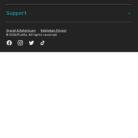
Support
Syarat & Ketentuan
Kebijakan Privasi
©
2026 Rukita. All rights reserved.
Facebook
Instagram
Twitter
TikTok