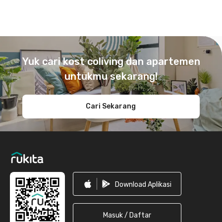
Footer
Yuk cari kost coliving dan apartemen
untukmu sekarang!
Cari Sekarang
Download Aplikasi
Masuk / Daftar