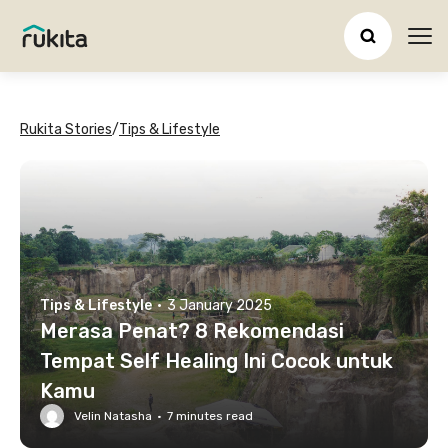
Ope
Rukita Stories
/
Tips & Lifestyle
Tips & Lifestyle
·
3 January 2025
Merasa Penat? 8 Rekomendasi
Tempat Self Healing Ini Cocok untuk
Kamu
Velin Natasha
·
7
minutes read