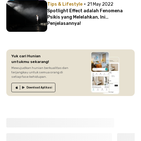
·
Tips & Lifestyle
21 May 2022
Spotlight Effect adalah Fenomena
Psikis yang Melelahkan, Ini
Penjelasannya!
Yuk cari Hunian
untukmu sekarang!
Mewujudkan hunian berkualitas dan
terjangkau untuk semua orang di
setiap fase kehidupan.
Download
Aplikasi