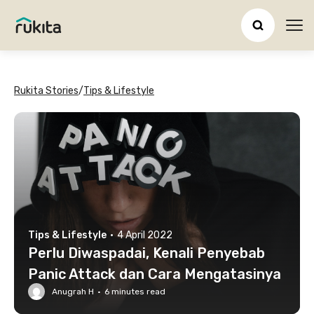
Ope
Rukita Stories
/
Tips & Lifestyle
Tips & Lifestyle
·
4 April 2022
Perlu Diwaspadai, Kenali Penyebab
Panic Attack dan Cara Mengatasinya
Anugrah H
·
6
minutes read