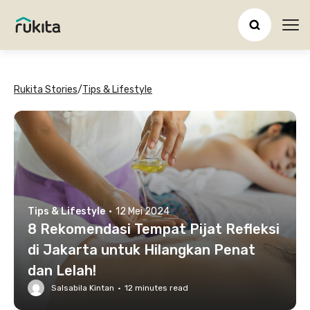
Ope
Rukita Stories
/
Tips & Lifestyle
Tips & Lifestyle
·
12 Mei 2024
8 Rekomendasi Tempat Pijat Refleksi
di Jakarta untuk Hilangkan Penat
dan Lelah!
Salsabila Kintan
·
12
minutes read